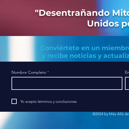
"Desentrañando Mito
Unidos po
Conviértete en un miembr
y recibe noticias y actuali
Nombre Completo
Em
Yo acepto términos y conclusiones
©2024 by Más Allá de